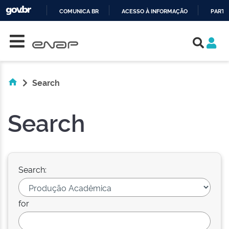
COMUNICA BR
ACESSO À INFORMAÇÃO
PARTI
Skip navigation
IR
PARA
O
CONTEÚDO
Search
Search
Search:
for