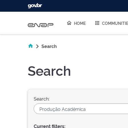
Skip navigation
HOME
COMMUNITI
Search
Search
Search:
Current filters: