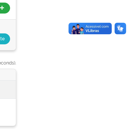
econds).