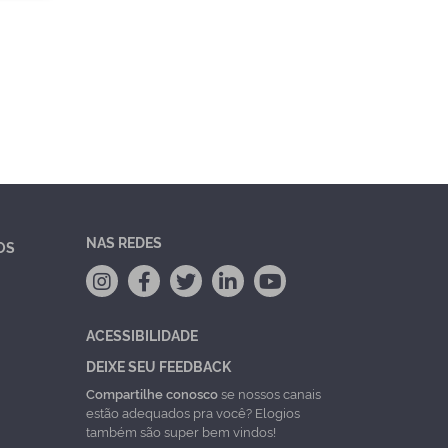
NAS REDES
OS
ACESSIBILIDADE
DEIXE SEU FEEDBACK
Compartilhe conosco
se nossos canais
estão adequados pra você? Elogios
também são super bem vindos!