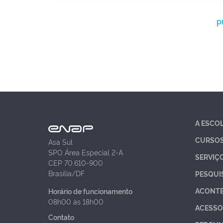
p
A ESCO
CURSO
Asa Sul
SPO Área Especial 2-A
SERVIÇ
CEP 70.610-900
Brasília/DF
PESQUI
ACONT
Horário de funcionamento
08h00 às 18h00
ACESSO
Contato