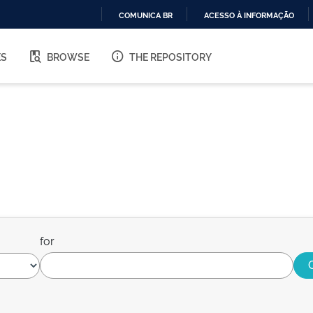
COMUNICA BR
ACESSO À INFORMAÇÃO
IR
PARA
ES
BROWSE
THE REPOSITORY
O
CONTEÚDO
for