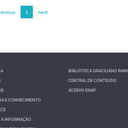
revious
1
next
LA
BIBLIOTECA GRACILIANO RAM
S
CENTRAL DE CONTEÚDO
OS
ACERVO ENAP
SA E CONHECIMENTO
ECE
 À INFORMAÇÃO