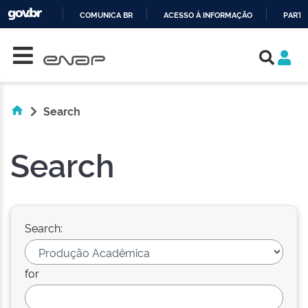
COMUNICA BR
ACESSO À INFORMAÇÃO
PARTI
Skip navigation
IR
PARA
O
CONTEÚDO
Search
Search
Search:
for