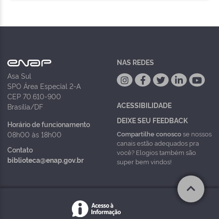
NAS REDES
Asa Sul
SPO Área Especial 2-A
CEP 70.610-900
ACESSIBILIDADE
Brasília/DF
DEIXE SEU FEEDBACK
Horário de funcionamento
Compartilhe conosco
se nossos
08h00 às 18h00
canais estão adequados pra
Contato
você? Elogios também são
biblioteca@enap.gov.br
super bem vindos!