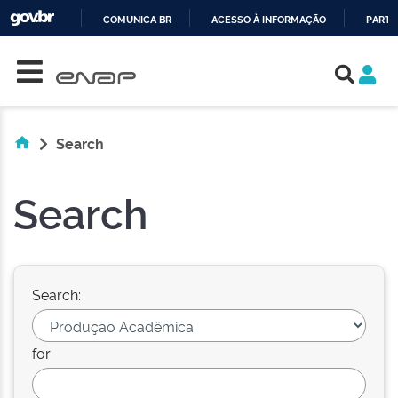
COMUNICA BR
ACESSO À INFORMAÇÃO
PARTI
Skip navigation
IR
PARA
O
CONTEÚDO
Search
Search
Search:
for