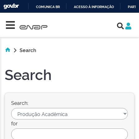
COMUNICA BR
ACESSO À INFORMAÇÃO
PARTI
Skip navigation
IR
PARA
O
CONTEÚDO
Search
Search
Search:
for