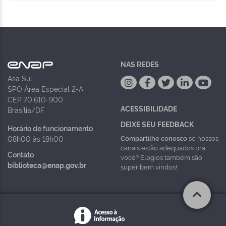
NAS REDES
Asa Sul
SPO Área Especial 2-A
CEP 70.610-900
ACESSIBILIDADE
Brasília/DF
DEIXE SEU FEEDBACK
Horário de funcionamento
Compartilhe conosco
se nossos
08h00 às 18h00
canais estão adequados pra
Contato
você? Elogios também são
biblioteca@enap.gov.br
super bem vindos!