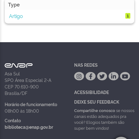
Type
Artigo
1
NAS REDES
Asa Sul
SPO Área Especial 2-A
CEP 70.610-900
ACESSIBILIDADE
Brasília/DF
DEIXE SEU FEEDBACK
Horário de funcionamento
Compartilhe conosco
se nossos
08h00 às 18h00
canais estão adequados pra
Contato
você? Elogios também são
biblioteca@enap.gov.br
super bem vindos!