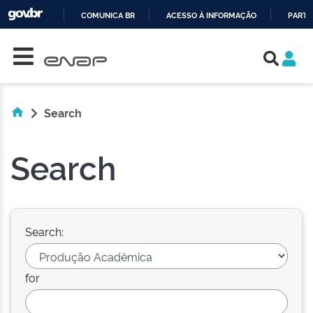
COMUNICA BR
ACESSO À INFORMAÇÃO
PARTI
Skip navigation
IR
PARA
O
CONTEÚDO
Search
Search
Search:
for