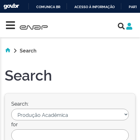
COMUNICA BR
ACESSO À INFORMAÇÃO
PARTI
Skip navigation
IR
PARA
O
CONTEÚDO
Search
Search
Search:
for