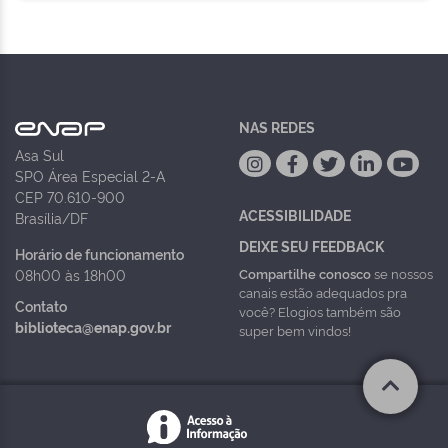
NAS REDES
Asa Sul
SPO Área Especial 2-A
CEP 70.610-900
ACESSIBILIDADE
Brasília/DF
DEIXE SEU FEEDBACK
Horário de funcionamento
Compartilhe conosco
se nossos
08h00 às 18h00
canais estão adequados pra
Contato
você? Elogios também são
biblioteca@enap.gov.br
super bem vindos!