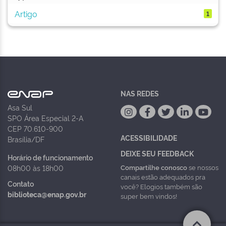
Artigo
1
NAS REDES
Asa Sul
SPO Área Especial 2-A
CEP 70.610-900
ACESSIBILIDADE
Brasília/DF
DEIXE SEU FEEDBACK
Horário de funcionamento
Compartilhe conosco
se nossos
08h00 às 18h00
canais estão adequados pra
Contato
você? Elogios também são
biblioteca@enap.gov.br
super bem vindos!