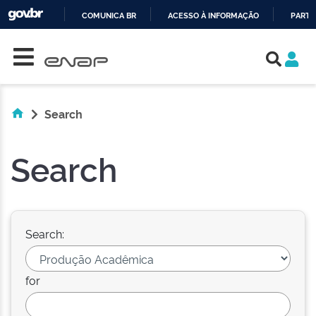
COMUNICA BR
ACESSO À INFORMAÇÃO
PARTI
Skip navigation
IR
PARA
O
CONTEÚDO
Search
Search
Search:
for