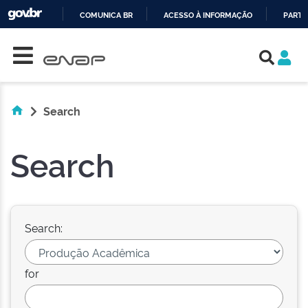
COMUNICA BR
ACESSO À INFORMAÇÃO
PARTI
Skip navigation
IR
PARA
O
CONTEÚDO
Search
Search
Search:
for