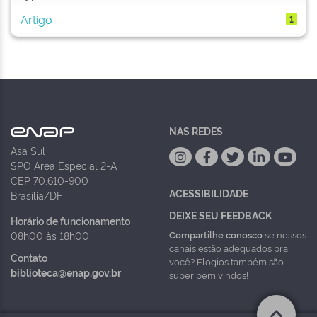
Artigo
1
NAS REDES
Asa Sul
SPO Área Especial 2-A
CEP 70.610-900
ACESSIBILIDADE
Brasília/DF
DEIXE SEU FEEDBACK
Horário de funcionamento
Compartilhe conosco
se nossos
08h00 às 18h00
canais estão adequados pra
Contato
você? Elogios também são
biblioteca@enap.gov.br
super bem vindos!