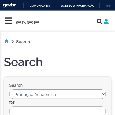
COMUNICA BR
ACESSO À INFORMAÇÃO
PARTI
Skip navigation
IR
PARA
O
CONTEÚDO
Search
Search
Search:
for