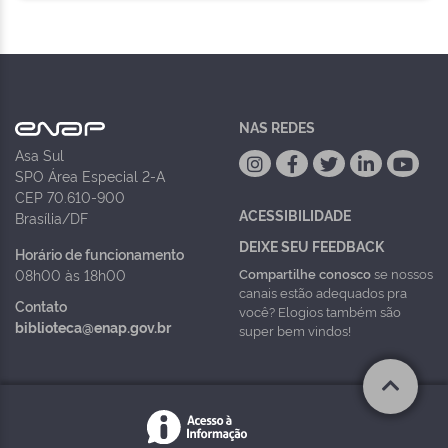
NAS REDES
Asa Sul
SPO Área Especial 2-A
CEP 70.610-900
ACESSIBILIDADE
Brasília/DF
DEIXE SEU FEEDBACK
Horário de funcionamento
Compartilhe conosco
se nossos
08h00 às 18h00
canais estão adequados pra
Contato
você? Elogios também são
biblioteca@enap.gov.br
super bem vindos!