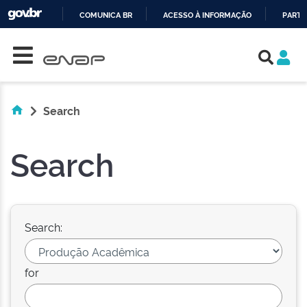
COMUNICA BR
ACESSO À INFORMAÇÃO
PARTI
Skip navigation
IR
PARA
O
CONTEÚDO
Search
Search
Search:
for