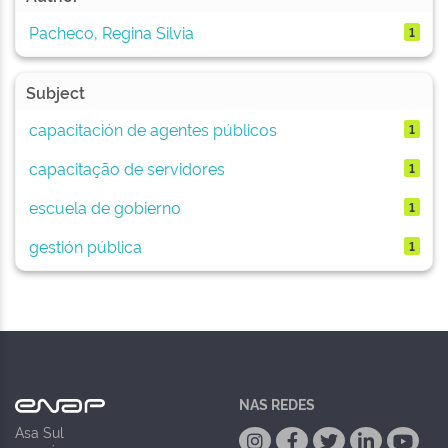
Pacheco, Regina Silvia
1
Subject
capacitación de agentes públicos
1
capacitação de servidores
1
escuela de gobierno
1
gestión pública
1
NAS REDES
Asa Sul