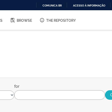
COMUNICA BR
ACESSO À INFORMAÇÃO
IR
PARA
ES
BROWSE
THE REPOSITORY
O
CONTEÚDO
for