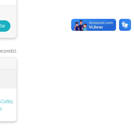
econds).
 Cotta
;
a