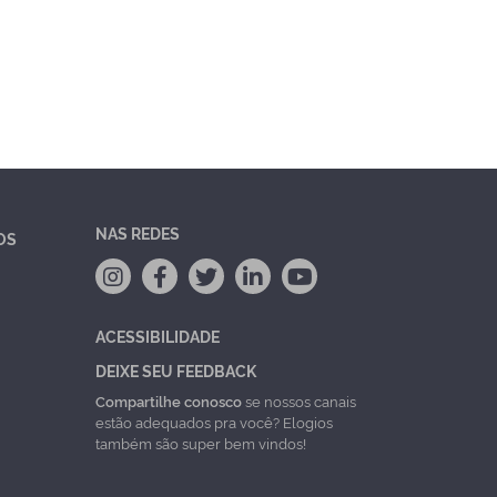
NAS REDES
OS
ACESSIBILIDADE
DEIXE SEU FEEDBACK
Compartilhe conosco
se nossos canais
estão adequados pra você? Elogios
também são super bem vindos!