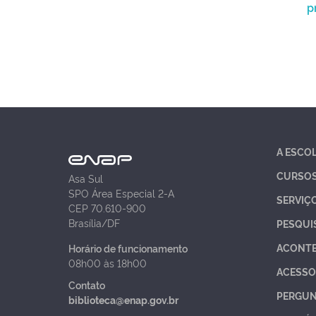
p
A ESCO
CURSO
Asa Sul
SPO Área Especial 2-A
SERVIÇ
CEP 70.610-900
Brasília/DF
PESQUI
ACONT
Horário de funcionamento
08h00 às 18h00
ACESSO
Contato
PERGUN
biblioteca@enap.gov.br