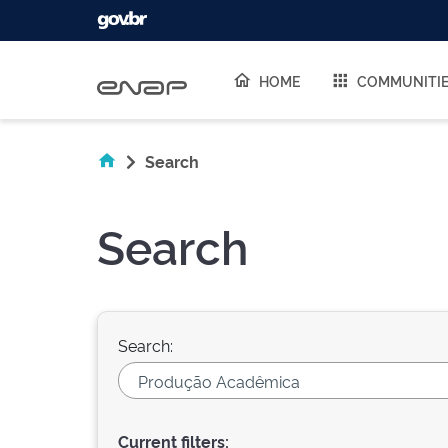
Skip navigation
HOME
COMMUNITI
Search
Search
Search:
Current filters: