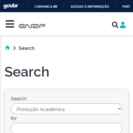
COMUNICA BR
ACESSO À INFORMAÇÃO
PARTI
Skip navigation
IR
PARA
O
CONTEÚDO
Search
Search
Search:
for