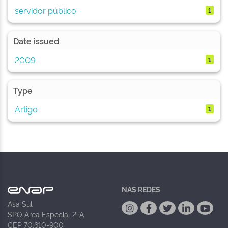
servidor público
1
Date issued
2009
1
Type
Artigo
1
NAS REDES
Asa Sul
SPO Área Especial 2-A
CEP 70.610-900