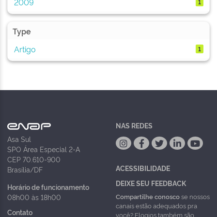
2009
1
Type
Artigo
1
NAS REDES
Asa Sul
SPO Área Especial 2-A
CEP 70.610-900
ACESSIBILIDADE
Brasília/DF
DEIXE SEU FEEDBACK
Horário de funcionamento
Compartilhe conosco
se nossos
08h00 às 18h00
canais estão adequados pra
Contato
você? Elogios também são