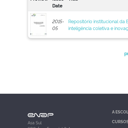
Date
2015-
Repositório institucional da
05
inteligência coletiva e inova
p
A ESCO
CURSO
Asa Sul