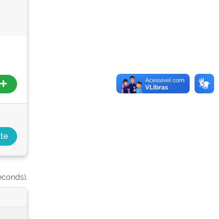
econds).