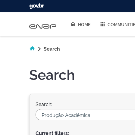
Skip navigation
HOME
COMMUNITI
Search
Search
Search:
Current filters: