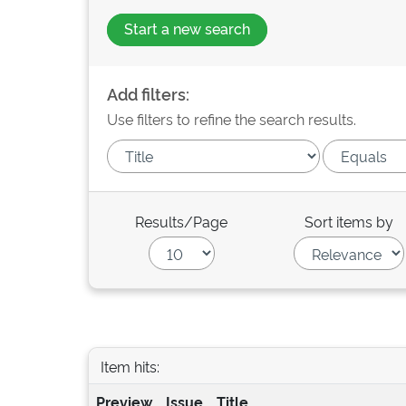
Start a new search
Add filters:
Use filters to refine the search results.
Results/Page
Sort items by
Item hits:
Preview
Issue
Title