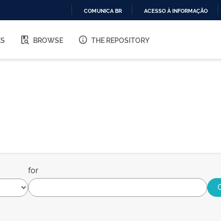
COMUNICA BR
ACESSO À INFORMAÇÃO
IR
PARA
ES
BROWSE
THE REPOSITORY
O
CONTEÚDO
for