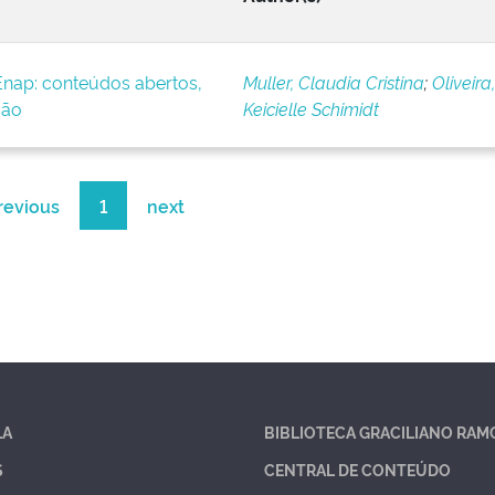
 Enap: conteúdos abertos,
Muller, Claudia Cristina
;
Oliveira,
ção
Keicielle Schimidt
revious
1
next
LA
BIBLIOTECA GRACILIANO RAM
S
CENTRAL DE CONTEÚDO