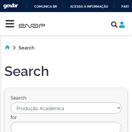
COMUNICA BR
ACESSO À INFORMAÇÃO
PARTI
Skip navigation
IR
PARA
O
CONTEÚDO
Search
Search
Search:
for