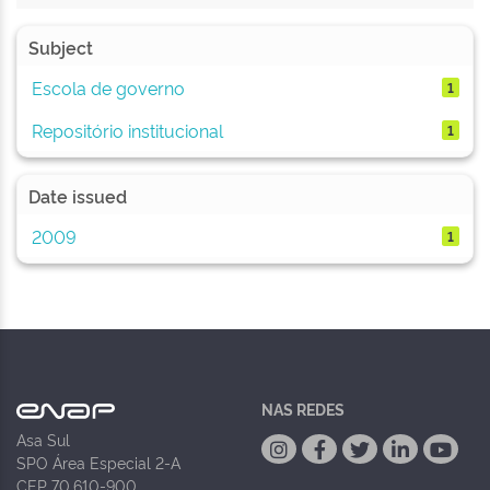
Subject
Escola de governo
1
Repositório institucional
1
Date issued
2009
1
NAS REDES
Asa Sul
SPO Área Especial 2-A
CEP 70.610-900