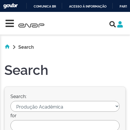
COMUNICA BR
ACESSO À INFORMAÇÃO
PARTI
Skip navigation
IR
PARA
O
CONTEÚDO
Search
Search
Search:
for