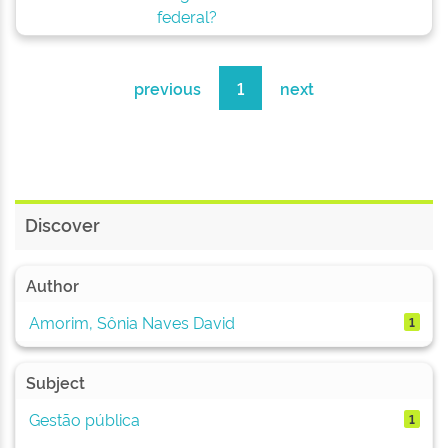
federal?
previous
1
next
Discover
Author
Amorim, Sônia Naves David
1
Subject
Gestão pública
1