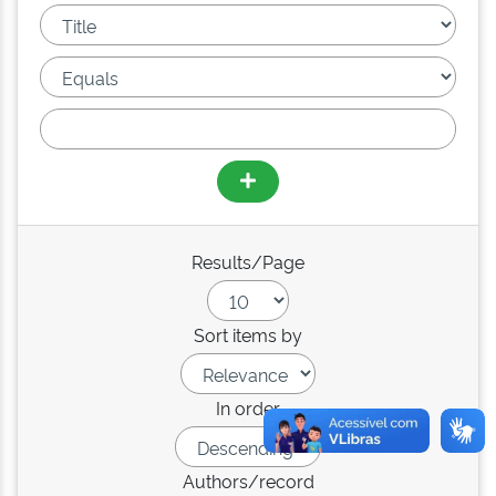
Results/Page
Sort items by
In order
Authors/record