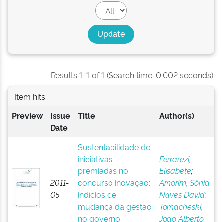
Results 1-1 of 1 (Search time: 0.002 seconds).
Item hits:
Preview
Issue
Title
Author(s)
Date
Sustentabilidade de
iniciativas
Ferrarezi,
premiadas no
Elisabete
;
2011-
concurso inovação:
Amorim, Sônia
05
indícios de
Naves David
;
mudança da gestão
Tomacheski,
no governo
João Alberto