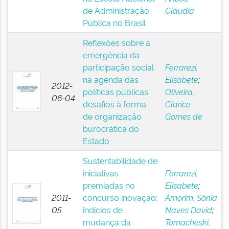
de Administração
Cláudia
Pública no Brasil
Reflexões sobre a
emergência da
participação social
Ferrarezi,
na agenda das
Elisabete
;
2012-
políticas públicas:
Oliveira,
06-04
desafios à forma
Clarice
de organização
Gomes de
burocrática do
Estado
Sustentabilidade de
iniciativas
Ferrarezi,
premiadas no
Elisabete
;
2011-
concurso inovação:
Amorim, Sônia
05
indícios de
Naves David
;
mudança da
Tomacheski,