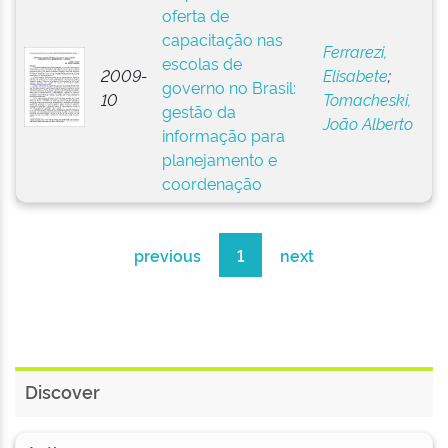
oferta de
capacitação nas
Ferrarezi,
escolas de
2009-
Elisabete
;
governo no Brasil:
10
Tomacheski,
gestão da
João Alberto
informação para
planejamento e
coordenação
previous
1
next
Discover