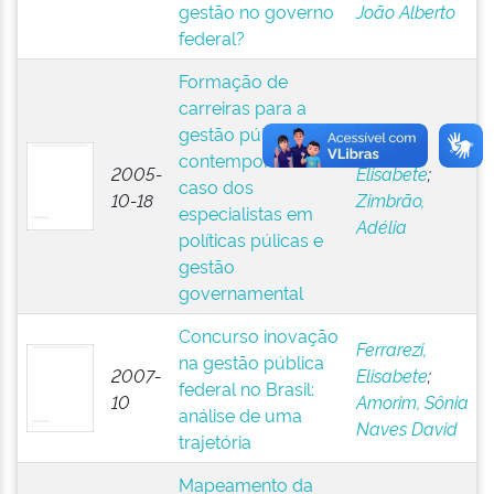
gestão no governo
João Alberto
federal?
Formação de
carreiras para a
gestão pública
Ferrarezi,
contemporânea: o
2005-
Elisabete
;
caso dos
10-18
Zimbrão,
especialistas em
Adélia
políticas púlicas e
gestão
governamental
Concurso inovação
Ferrarezi,
na gestão pública
2007-
Elisabete
;
federal no Brasil:
10
Amorim, Sônia
análise de uma
Naves David
trajetória
Mapeamento da