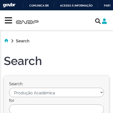
COMUNICA BR
ACESSO À INFORMAÇÃO
PARTI
Skip navigation
IR
PARA
O
CONTEÚDO
Search
Search
Search:
for