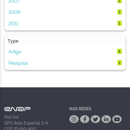
2007
1
2009
1
2011
1
Type
Artigo
5
Pesquisa
1
NAS REDES
Asa Sul
SPO Área Especial 2-A
CEP 70.610-900