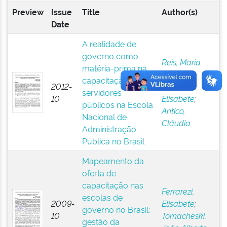
Preview
Issue
Title
Author(s)
Date
A realidade de
governo como
Reis, Maria
matéria-prima na
Stela
;
capacitação de
2012-
Ferrarezi,
servidores
10
Elisabete
;
públicos na Escola
Antico,
Nacional de
Cláudia
Administração
Pública no Brasil
Mapeamento da
oferta de
capacitação nas
Ferrarezi,
escolas de
2009-
Elisabete
;
governo no Brasil:
10
Tomacheski,
gestão da