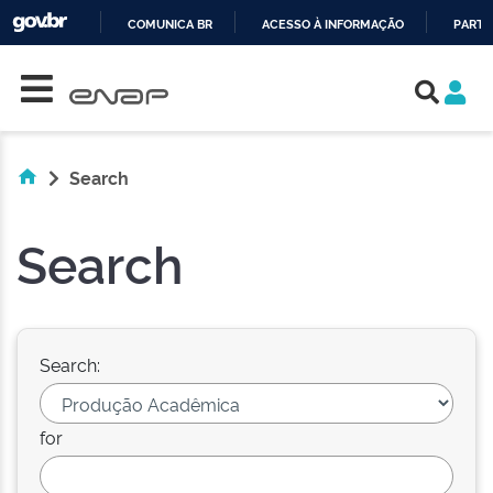
COMUNICA BR
ACESSO À INFORMAÇÃO
PARTI
Skip navigation
IR
PARA
O
CONTEÚDO
Search
Search
Search:
for