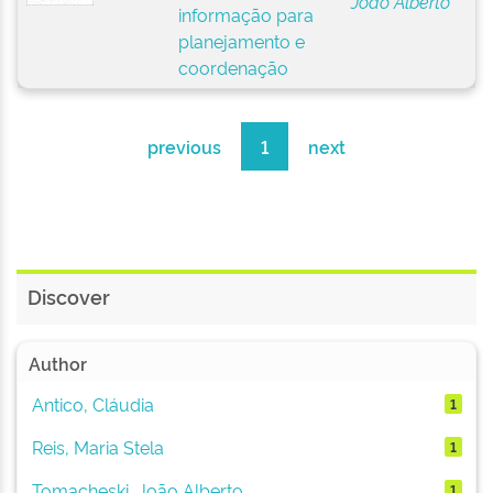
João Alberto
informação para
planejamento e
coordenação
previous
1
next
Discover
Author
Antico, Cláudia
1
Reis, Maria Stela
1
Tomacheski, João Alberto
1