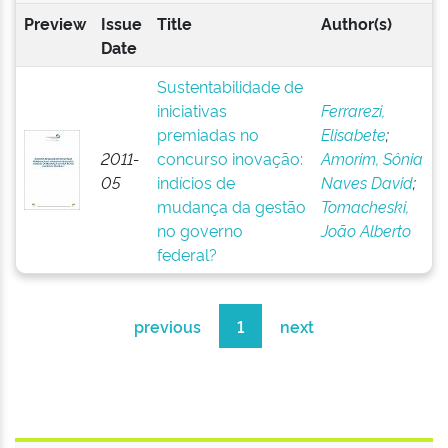
Preview
Issue
Title
Author(s)
Date
Sustentabilidade de
iniciativas
Ferrarezi,
premiadas no
Elisabete
;
2011-
concurso inovação:
Amorim, Sônia
05
indícios de
Naves David
;
mudança da gestão
Tomacheski,
no governo
João Alberto
federal?
previous
1
next