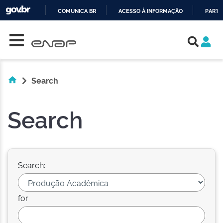
COMUNICA BR
ACESSO À INFORMAÇÃO
PARTI
Skip navigation
IR
PARA
O
CONTEÚDO
Search
Search
Search:
for