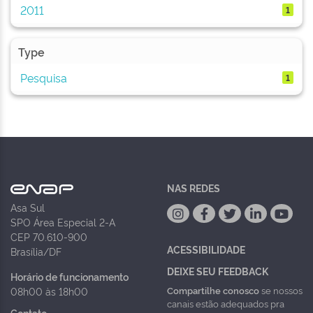
2011
1
Type
Pesquisa
1
NAS REDES
Asa Sul
SPO Área Especial 2-A
CEP 70.610-900
ACESSIBILIDADE
Brasília/DF
DEIXE SEU FEEDBACK
Horário de funcionamento
Compartilhe conosco
se nossos
08h00 às 18h00
canais estão adequados pra
Contato