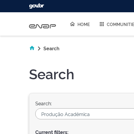
Skip navigation
HOME
COMMUNITI
Search
Search
Search:
Current filters: