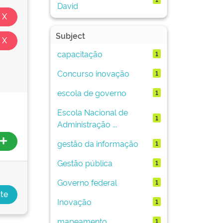
David
Subject
capacitação
1
Concurso inovação
1
escola de governo
1
Escola Nacional de
1
Administração ...
gestão da informação
1
Gestão pública
1
Governo federal
1
Inovação
1
mapeamento
1