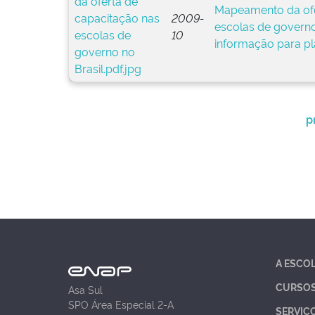
Mapeamento da ofe
2009-
escolas de governo
10
informação para p
p
A ESCO
CURSO
Asa Sul
SPO Área Especial 2-A
SERVIÇ