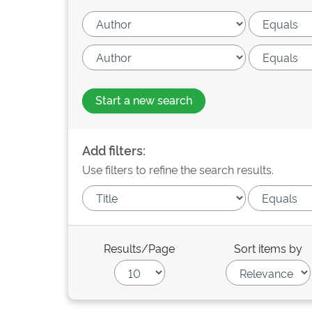
Start a new search
Add filters:
Use filters to refine the search results.
Results/Page
Sort items by