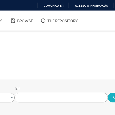
COMUNICA BR
ACESSO À INFORMAÇÃO
IR
PARA
ES
BROWSE
THE REPOSITORY
O
CONTEÚDO
for