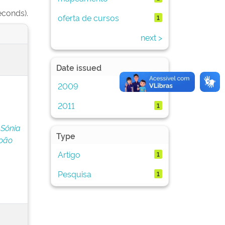
econds).
oferta de cursos
1
next >
Date issued
2009
1
2011
1
 Sônia
Type
João
Artigo
1
Pesquisa
1