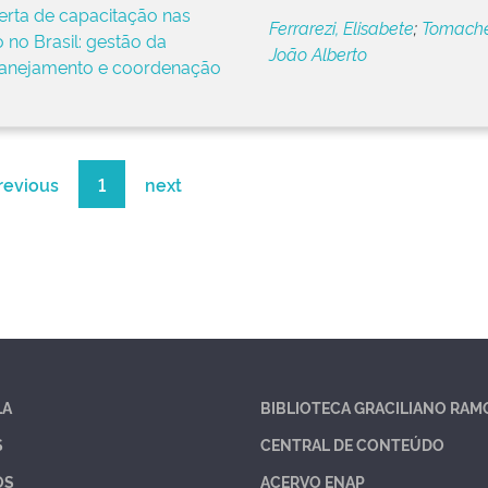
rta de capacitação nas
Ferrarezi, Elisabete
;
Tomache
 no Brasil: gestão da
João Alberto
lanejamento e coordenação
revious
1
next
LA
BIBLIOTECA GRACILIANO RAM
S
CENTRAL DE CONTEÚDO
OS
ACERVO ENAP