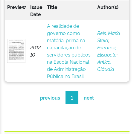
Preview
Issue
Title
Author(s)
Date
A realidade de
governo como
Reis, Maria
matéria-prima na
Stela
;
2012-
capacitação de
Ferrarezi,
10
servidores públicos
Elisabete
;
na Escola Nacional
Antico,
de Administração
Cláudia
Pública no Brasil
previous
1
next