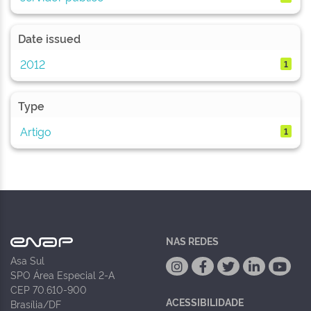
Date issued
2012
1
Type
Artigo
1
NAS REDES
Asa Sul
SPO Área Especial 2-A
CEP 70.610-900
ACESSIBILIDADE
Brasília/DF