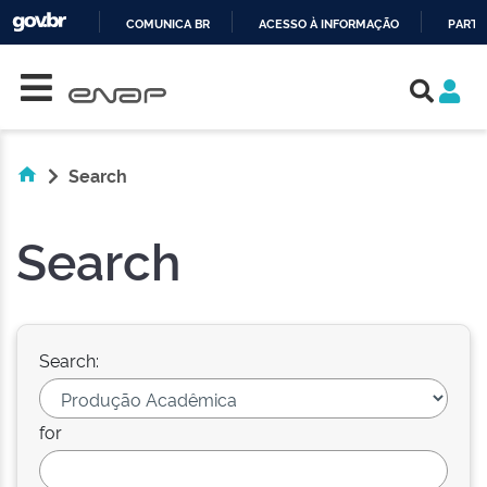
COMUNICA BR
ACESSO À INFORMAÇÃO
PARTI
Skip navigation
IR
PARA
O
CONTEÚDO
Search
Search
Search:
for