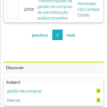
Transformações na
Fernandes,
gestão de compras
2008
Ciro Campos
da administração
Christo
pública brasileira
previous
1
next
Discover
Subject
gestão de compras
1
internet
1