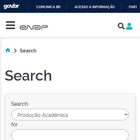
COMUNICA BR
ACESSO À INFORMAÇÃO
PARTI
Skip navigation
IR
PARA
O
CONTEÚDO
Search
Search
Search:
for