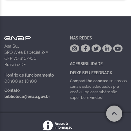
NAS REDES
Asa Sul
SPO Área Especial 2-A
CEP 70.610-900
ACESSIBILIDADE
Brasília/DF
DEIXE SEU FEEDBACK
Horário de funcionamento
Compartilhe conosco
se nossos
08h00 às 18h00
canais estão adequados pra
Contato
você? Elogios também são
biblioteca@enap.gov.br
super bem vindos!