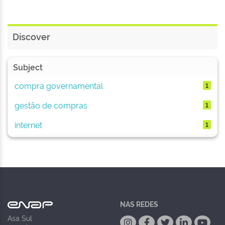
Discover
Subject
compra governamental
1
gestão de compras
1
internet
1
NAS REDES
Asa Sul