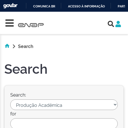
COMUNICA BR
ACESSO À INFORMAÇÃO
PARTI
Skip navigation
IR
PARA
O
CONTEÚDO
Search
Search
Search:
for