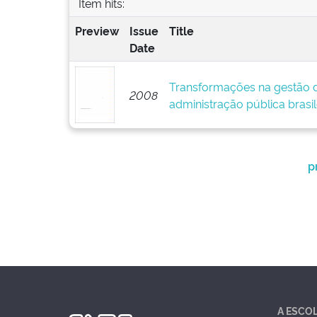
Item hits:
Preview
Issue
Title
Date
Transformações na gestão 
2008
administração pública brasil
p
A ESCO