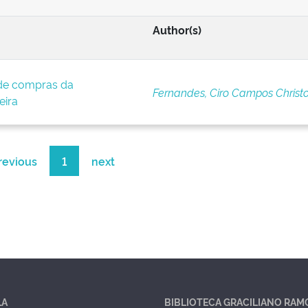
Author(s)
de compras da
Fernandes, Ciro Campos Christ
eira
revious
1
next
LA
BIBLIOTECA GRACILIANO RAM