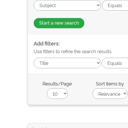
Start a new search
Add filters:
Use filters to refine the search results.
Results/Page
Sort items by