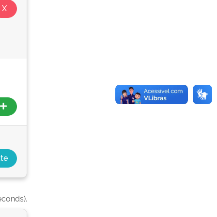
econds).