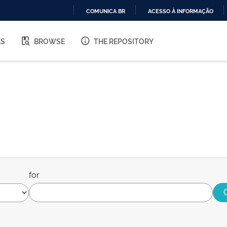
COMUNICA BR
ACESSO À INFORMAÇÃO
IR
PARA
ES
BROWSE
THE REPOSITORY
O
CONTEÚDO
for