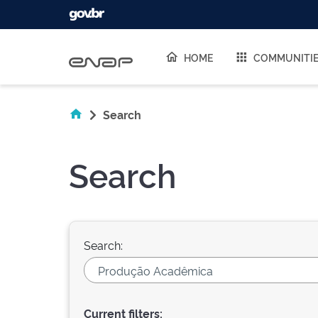
Skip navigation
HOME
COMMUNITI
Search
Search
Search:
Current filters: