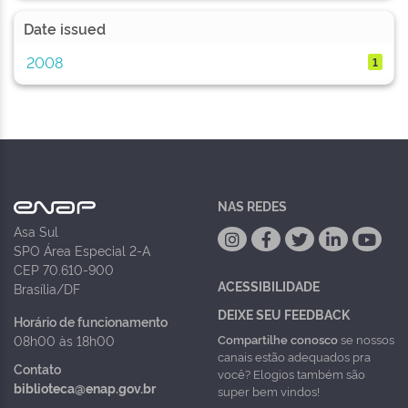
Date issued
2008
1
NAS REDES
Asa Sul
SPO Área Especial 2-A
CEP 70.610-900
ACESSIBILIDADE
Brasília/DF
DEIXE SEU FEEDBACK
Horário de funcionamento
Compartilhe conosco
se nossos
08h00 às 18h00
canais estão adequados pra
Contato
você? Elogios também são
biblioteca@enap.gov.br
super bem vindos!