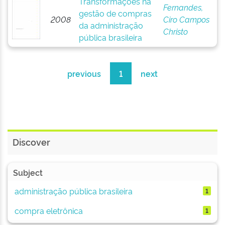
Transformações na
Fernandes,
gestão de compras
2008
Ciro Campos
da administração
Christo
pública brasileira
previous
1
next
Discover
Subject
administração pública brasileira
1
compra eletrônica
1