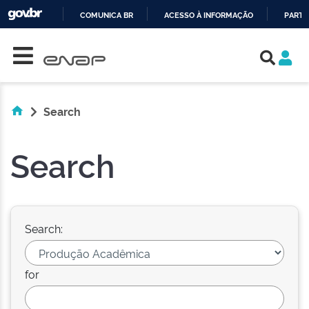
COMUNICA BR
ACESSO À INFORMAÇÃO
PARTI
Skip navigation
IR
PARA
O
CONTEÚDO
Search
Search
Search:
for