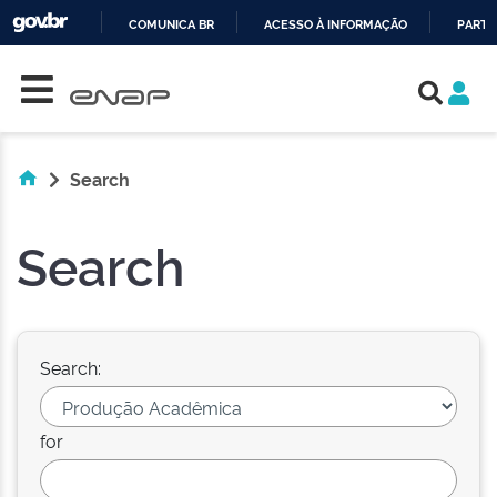
COMUNICA BR
ACESSO À INFORMAÇÃO
PARTI
Skip navigation
IR
PARA
O
CONTEÚDO
Search
Search
Search:
for