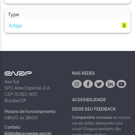
Type
Artigo
1
NAS REDES
Asa Sul
SPO Área Especial 2-A
CEP 70.610-900
ACESSIBILIDADE
Brasília/DF
DEIXE SEU FEEDBACK
Horário de funcionamento
Compartilhe conosco
se nossos
08h00 às 18h00
canais estão adequados pra
Contato
você? Elogios também são
biblioteca@enap.gov.br
super bem vindos!