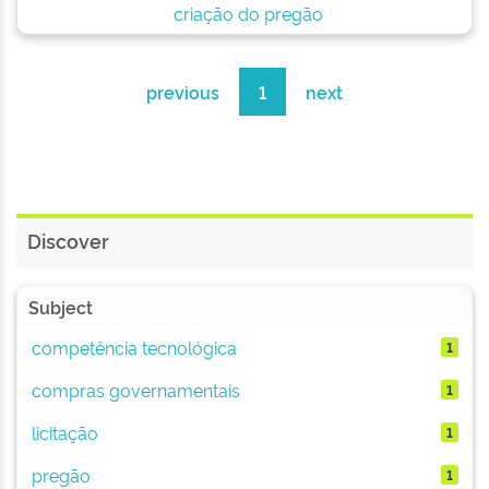
criação do pregão
previous
1
next
Discover
Subject
competência tecnológica
1
compras governamentais
1
licitação
1
pregão
1