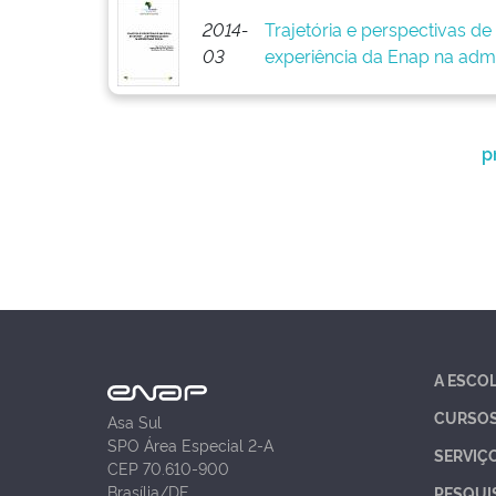
2014-
Trajetória e perspectivas d
03
experiência da Enap na admi
p
A ESCO
CURSO
Asa Sul
SPO Área Especial 2-A
SERVIÇ
CEP 70.610-900
Brasília/DF
PESQUI