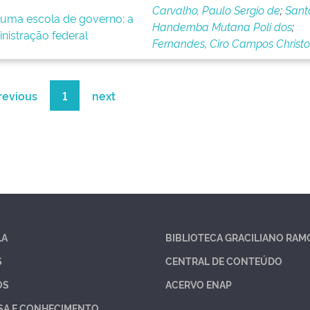
Carvalho, Paulo Sergio de
;
Sant
e uma escola de governo: a
Handemba Mutana Poli dos
;
nistração federal
Fernandes, Ciro Campos Christo
revious
1
next
LA
BIBLIOTECA GRACILIANO RAM
S
CENTRAL DE CONTEÚDO
OS
ACERVO ENAP
SA E CONHECIMENTO