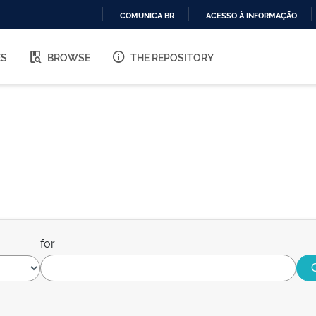
COMUNICA BR
ACESSO À INFORMAÇÃO
IR
PARA
ES
BROWSE
THE REPOSITORY
O
CONTEÚDO
for