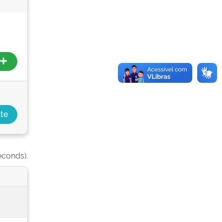
econds).