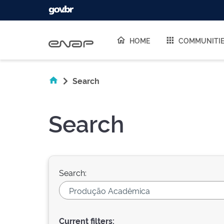
Skip navigation
HOME
COMMUNITI
Search
Search
Search:
Current filters: