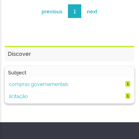
previous
1
next
Discover
Subject
compras governamentais
1
licitação
1