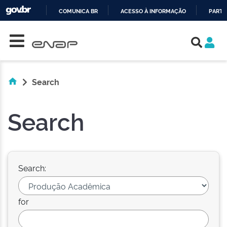
COMUNICA BR
ACESSO À INFORMAÇÃO
PARTI
Skip navigation
IR
PARA
O
CONTEÚDO
Search
Search
Search:
for