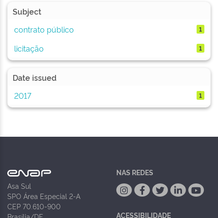
Subject
contrato público
1
licitação
1
Date issued
2017
1
NAS REDES
Asa Sul
SPO Área Especial 2-A
CEP 70.610-900
ACESSIBILIDADE
Brasília/DF