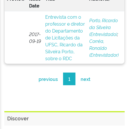
Date
Entrevista com o
Porto, Ricardo
professor e diretor
da Silveira
do Departamento
2017-
(Entrevistado)
;
de Licitações da
09-19
Corrêa,
UFSC, Ricardo da
Ronaldo
Silveira Porto,
(Entrevistador)
sobre o RDC
previous
1
next
Discover