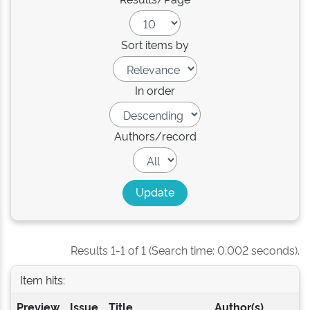
Sort items by
In order
Authors/record
Results 1-1 of 1 (Search time: 0.002 seconds).
Item hits:
Preview
Issue
Title
Author(s)