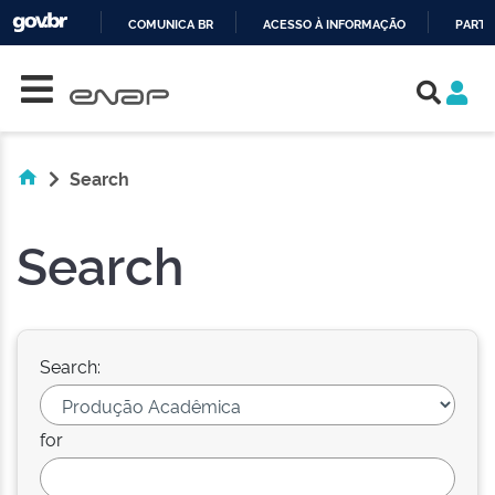
COMUNICA BR
ACESSO À INFORMAÇÃO
PARTI
Skip navigation
IR
PARA
O
CONTEÚDO
Search
Search
Search:
for