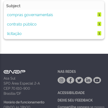
Subject
compras governamentais
1
contrato público
1
licitação
1
NAS REDES
Asa Sul
SPO Área Especial 2-A
CEP 70.610-900
ACESSIBILIDADE
Brasília/DF
DEIXE SEU FEEDBACK
Horário de funcionamento
Compartilhe conosco
se nossos
08h00 às 18h00