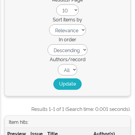
Sort items by
In order
Authors/record
Results 1-1 of 1 (Search time: 0.001 seconds).
Item hits:
Preview
Issue
Title
Author(s)