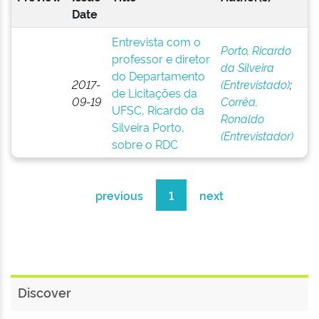
Date
Entrevista com o
Porto, Ricardo
professor e diretor
da Silveira
do Departamento
2017-
(Entrevistado)
;
de Licitações da
09-19
Corrêa,
UFSC, Ricardo da
Ronaldo
Silveira Porto,
(Entrevistador)
sobre o RDC
previous
1
next
Discover