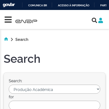
COMUNICA BR
ACESSO À INFORMAÇÃO
PARTI
Skip navigation
IR
PARA
O
CONTEÚDO
Search
Search
Search:
for