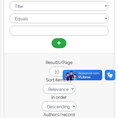
Results/Page
Sort items by
In order
Authors/record