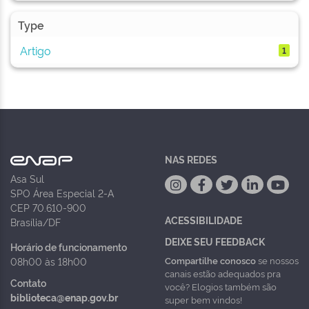
Type
Artigo
1
NAS REDES
Asa Sul
SPO Área Especial 2-A
CEP 70.610-900
ACESSIBILIDADE
Brasília/DF
DEIXE SEU FEEDBACK
Horário de funcionamento
Compartilhe conosco
se nossos
08h00 às 18h00
canais estão adequados pra
Contato
você? Elogios também são
biblioteca@enap.gov.br
super bem vindos!