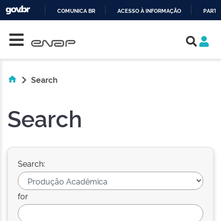
COMUNICA BR
ACESSO À INFORMAÇÃO
PARTI
Skip navigation
IR
PARA
O
CONTEÚDO
Search
Search
Search:
for