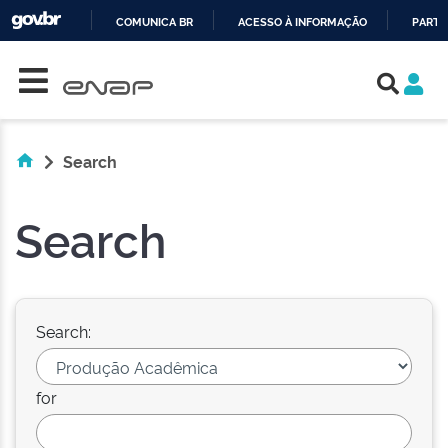
COMUNICA BR
ACESSO À INFORMAÇÃO
PARTI
Skip navigation
IR
PARA
O
CONTEÚDO
Search
Search
Search:
for