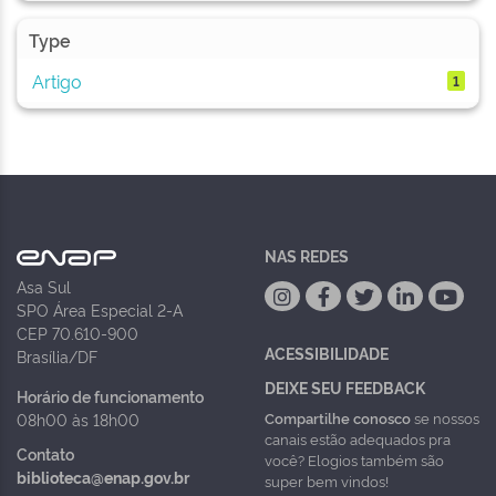
Type
Artigo
1
NAS REDES
Asa Sul
SPO Área Especial 2-A
CEP 70.610-900
ACESSIBILIDADE
Brasília/DF
DEIXE SEU FEEDBACK
Horário de funcionamento
Compartilhe conosco
se nossos
08h00 às 18h00
canais estão adequados pra
Contato
você? Elogios também são
biblioteca@enap.gov.br
super bem vindos!