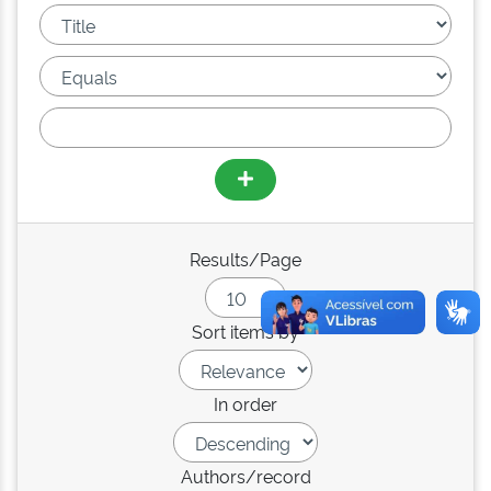
Results/Page
Sort items by
In order
Authors/record