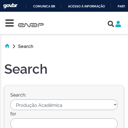
COMUNICA BR
ACESSO À INFORMAÇÃO
PARTI
Skip navigation
IR
PARA
O
CONTEÚDO
Search
Search
Search:
for