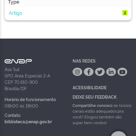
Type
Artigo
2
NAS REDES
Asa Sul
SPO Área Especial 2-A
CEP 70.610-900
ACESSIBILIDADE
Brasília/DF
DEIXE SEU FEEDBACK
Horário de funcionamento
Compartilhe conosco
se nossos
08h00 às 18h00
canais estão adequados pra
Contato
você? Elogios também são
biblioteca@enap.gov.br
super bem vindos!