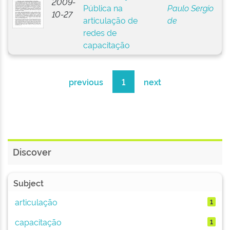
2009-
Pública na
Paulo Sergio
10-27
articulação de
de
redes de
capacitação
previous
1
next
Discover
Subject
articulação
1
capacitação
1