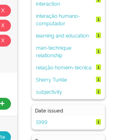
interaction
interação humano-
1
computador
learning and education
1
man-technique
1
relationship
relação homem-técnica
1
Sherry Turkle
1
subjectivity
1
Date issued
1999
1