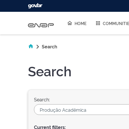
Skip navigation
HOME
COMMUNITI
Search
Search
Search:
Current filters: