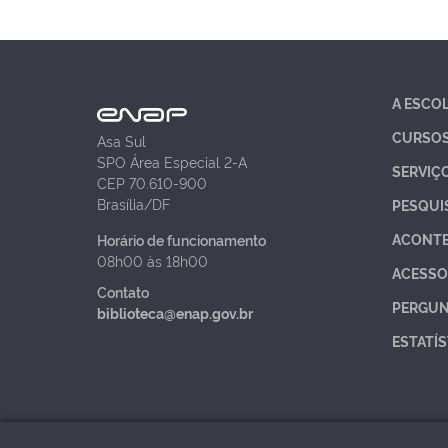
A ESCO
CURSO
Asa Sul
SPO Área Especial 2-A
SERVIÇ
CEP 70.610-900
Brasília/DF
PESQUI
ACONT
Horário de funcionamento
08h00 às 18h00
ACESSO
Contato
PERGUN
biblioteca@enap.gov.br
ESTATÍS