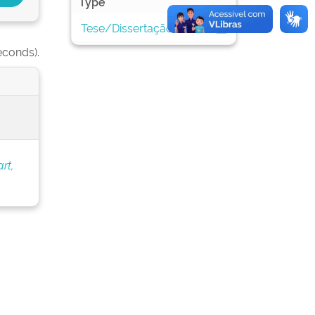
Type
Tese/Dissertação
1
econds).
rt,