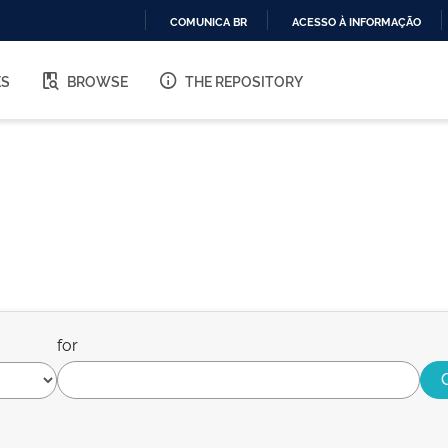
COMUNICA BR
ACESSO À INFORMAÇÃO
IR
PARA
ES
BROWSE
THE REPOSITORY
O
CONTEÚDO
for