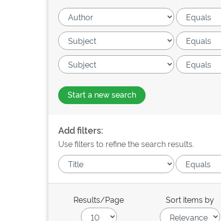
Start a new search
Add filters:
Use filters to refine the search results.
Results/Page
Sort items by