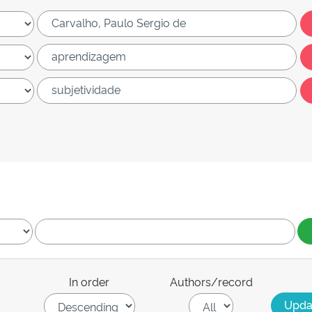
In order
Authors/record