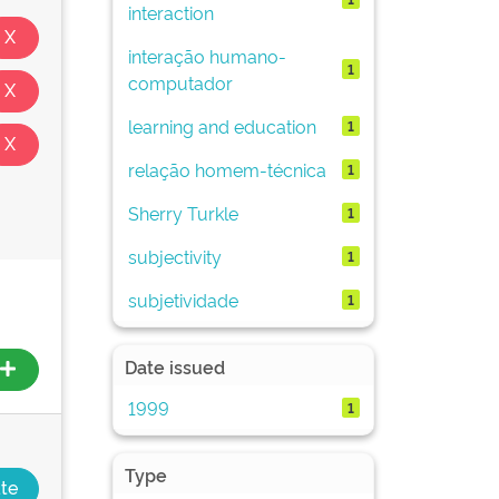
interaction
interação humano-
1
computador
learning and education
1
relação homem-técnica
1
Sherry Turkle
1
subjectivity
1
subjetividade
1
Date issued
1999
1
Type