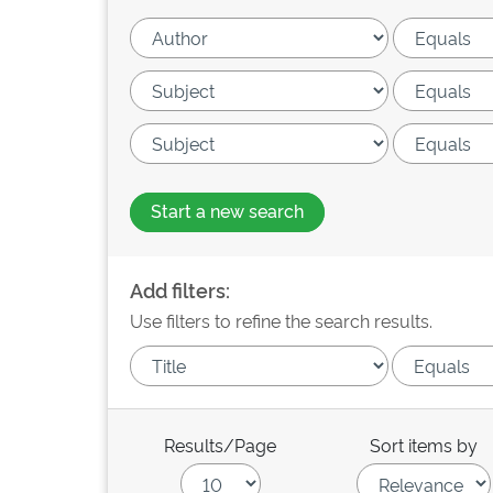
Start a new search
Add filters:
Use filters to refine the search results.
Results/Page
Sort items by