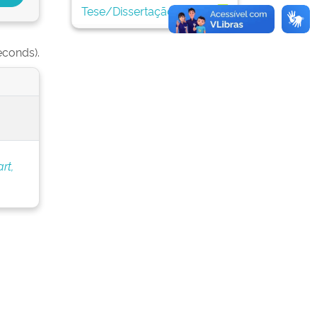
Tese/Dissertação
1
econds).
rt,