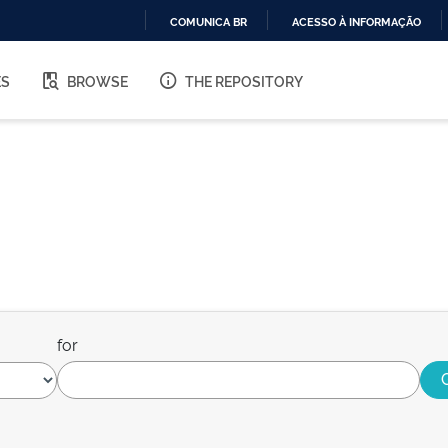
COMUNICA BR
ACESSO À INFORMAÇÃO
IR
PARA
ES
BROWSE
THE REPOSITORY
O
CONTEÚDO
for