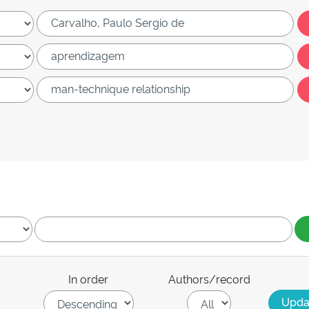
In order
Authors/record