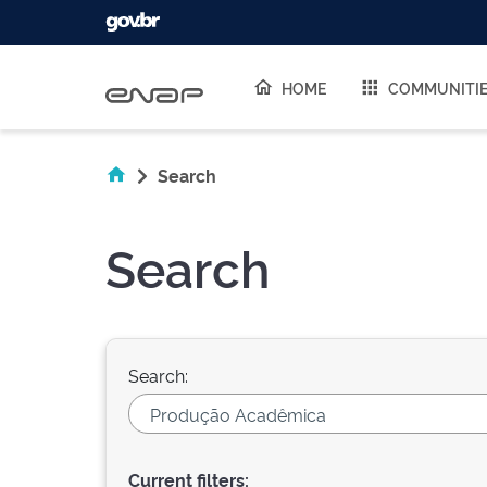
Skip navigation
HOME
COMMUNITI
Search
Search
Search:
Current filters: