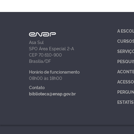
A ESCO
CURSO
Asa Sul
SPO Área Especial 2-A
SERVIÇ
CEP 70.610-900
Brasília/DF
PESQUI
ACONT
Horário de funcionamento
08h00 às 18h00
ACESSO
Contato
PERGUN
biblioteca@enap.gov.br
ESTATÍS