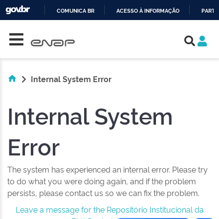
COMUNICA BR
ACESSO À INFORMAÇÃO
PARTI
Skip navigation
IR
PARA
O
CONTEÚDO
Internal System Error
Internal System
Error
The system has experienced an internal error. Please try
to do what you were doing again, and if the problem
persists, please contact us so we can fix the problem.
Leave a message for the Repositório Institucional da