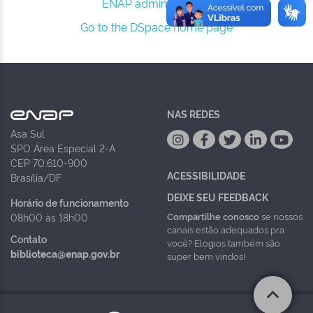
ENAP administrators.
Go to the DSpace home page
NAS REDES
Asa Sul
SPO Área Especial 2-A
CEP 70.610-900
ACESSIBILIDADE
Brasília/DF
DEIXE SEU FEEDBACK
Horário de funcionamento
Compartilhe conosco
se nossos
08h00 às 18h00
canais estão adequados pra
Contato
você? Elogios também são
biblioteca@enap.gov.br
super bem vindos!