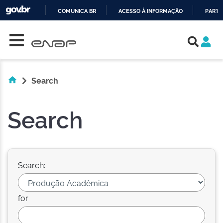
COMUNICA BR
ACESSO À INFORMAÇÃO
PARTI
Skip navigation
IR
PARA
O
CONTEÚDO
Search
Search
Search:
for