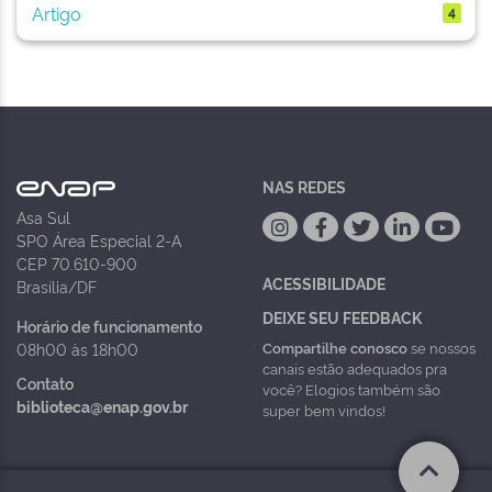
Artigo
4
NAS REDES
Asa Sul
SPO Área Especial 2-A
CEP 70.610-900
ACESSIBILIDADE
Brasília/DF
DEIXE SEU FEEDBACK
Horário de funcionamento
Compartilhe conosco
se nossos
08h00 às 18h00
canais estão adequados pra
Contato
você? Elogios também são
biblioteca@enap.gov.br
super bem vindos!