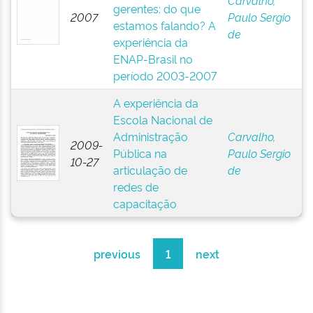
Carvalho,
gerentes: do que
2007
Paulo Sergio
estamos falando? A
de
experiência da
ENAP-Brasil no
período 2003-2007
A experiência da
Escola Nacional de
Administração
Carvalho,
2009-
Pública na
Paulo Sergio
10-27
articulação de
de
redes de
capacitação
previous
1
next