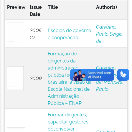
Preview
Issue
Title
Author(s)
Date
Carvalho,
2005-
Escolas de governo
Paulo Sergio
10
e cooperação
de
Formação de
dirigentes da
administração
Carvalho,
pública federal
Paulo Sergio
2009
brasileira: a visão da
de
;
Marques,
Escola Nacional de
Paulo
Administração
Pública – ENAP
Formar dirigentes,
capacitar gestores,
desenvolver