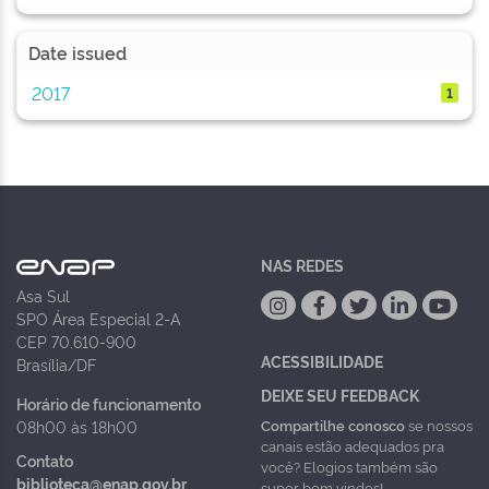
Date issued
2017
1
NAS REDES
Asa Sul
SPO Área Especial 2-A
CEP 70.610-900
ACESSIBILIDADE
Brasília/DF
DEIXE SEU FEEDBACK
Horário de funcionamento
Compartilhe conosco
se nossos
08h00 às 18h00
canais estão adequados pra
Contato
você? Elogios também são
biblioteca@enap.gov.br
super bem vindos!