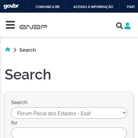
COMUNICA BR
ACESSO À INFORMAÇÃO
PARTI
Skip navigation
IR
PARA
O
CONTEÚDO
Search
Search
Search:
for