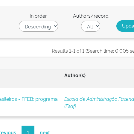
In order
Authors/record
Results 1-1 of 1 (Search time: 0.005 s
Author(s)
asileiros - FFEB: programa
Escola de Administração Fazend
(Esaf)
revious
1
next