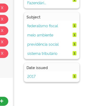
Fazendári...
Subject
federalismo fiscal
1
meio ambiente
1
previdência social
1
sistema tributário
1
Date issued
2017
1