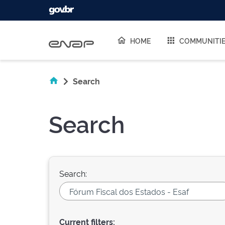
Skip navigation
HOME
COMMUNITI
Search
Search
Search:
Current filters: