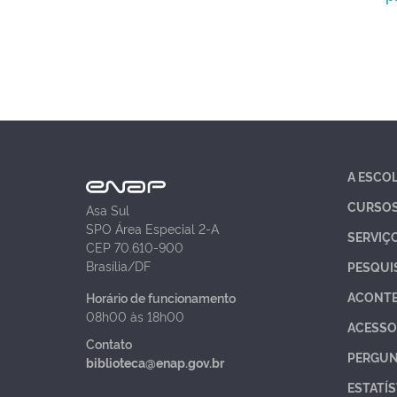
A ESCO
CURSO
Asa Sul
SPO Área Especial 2-A
SERVIÇ
CEP 70.610-900
Brasília/DF
PESQUI
ACONT
Horário de funcionamento
08h00 às 18h00
ACESSO
Contato
PERGUN
biblioteca@enap.gov.br
ESTATÍS