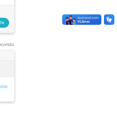
econds).
ária