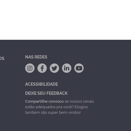
NAS REDES
OS
ACESSIBILIDADE
DEIXE SEU FEEDBACK
Compartilhe conosco
se nossos canais
estão adequados pra você? Elogios
também são super bem vindos!