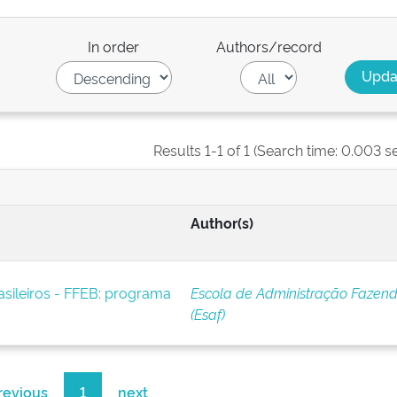
In order
Authors/record
Results 1-1 of 1 (Search time: 0.003 s
Author(s)
asileiros - FFEB: programa
Escola de Administração Fazend
(Esaf)
revious
1
next