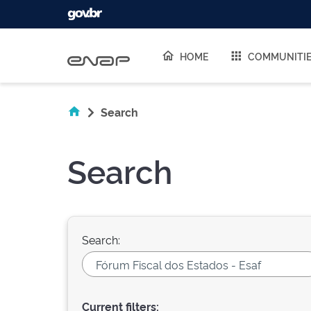
Skip navigation
HOME
COMMUNITI
Search
Search
Search:
Current filters: