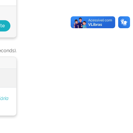
econds).
ária