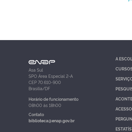
A ESCO
CURSO
Asa Sul
SPO Área Especial 2-A
SERVIÇ
CEP 70.610-900
Brasília/DF
PESQUI
ACONT
Horário de funcionamento
08h00 às 18h00
ACESSO
Contato
PERGUN
biblioteca@enap.gov.br
ESTATÍS