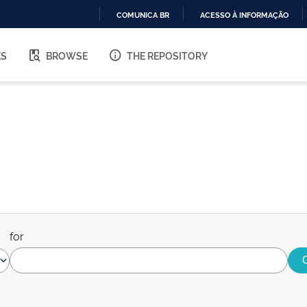
COMUNICA BR
ACESSO À INFORMAÇÃO
IR
PARA
ES
BROWSE
THE REPOSITORY
O
CONTEÚDO
for