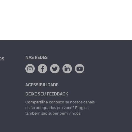
NAS REDES
OS
ACESSIBILIDADE
DEIXE SEU FEEDBACK
Compartilhe conosco
se nossos canais
estão adequados pra você? Elogios
também são super bem vindos!