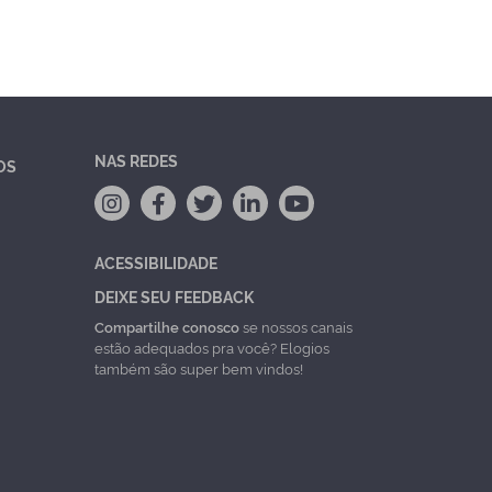
NAS REDES
OS
ACESSIBILIDADE
DEIXE SEU FEEDBACK
Compartilhe conosco
se nossos canais
estão adequados pra você? Elogios
também são super bem vindos!