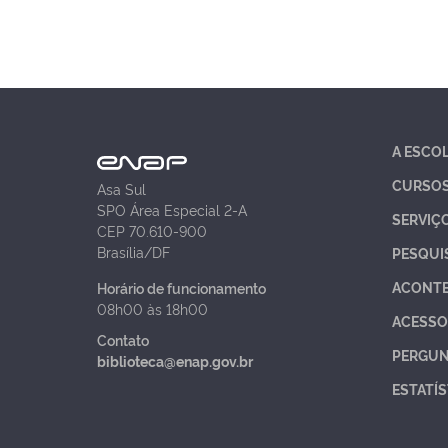
A ESCO
CURSO
Asa Sul
SPO Área Especial 2-A
SERVIÇ
CEP 70.610-900
Brasília/DF
PESQUI
ACONT
Horário de funcionamento
08h00 às 18h00
ACESSO
Contato
PERGUN
biblioteca@enap.gov.br
ESTATÍS