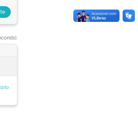
econds).
ária