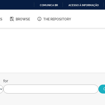
COMUNICA BR
ACESSO À INFORMAÇÃO
IR
PARA
ES
BROWSE
THE REPOSITORY
O
CONTEÚDO
for