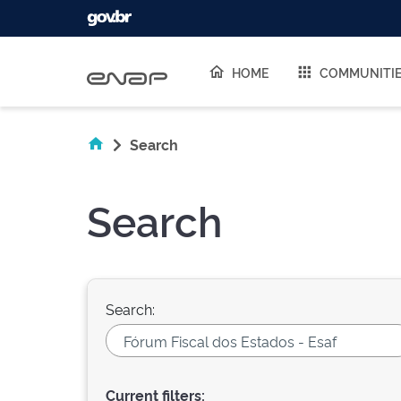
Skip navigation
HOME
COMMUNITI
Search
Search
Search:
Current filters: