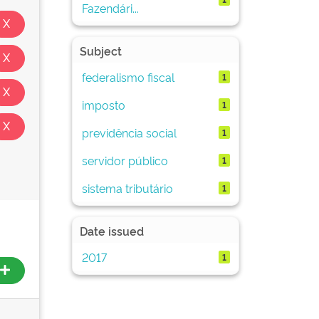
Fazendári...
Subject
federalismo fiscal
1
imposto
1
previdência social
1
servidor público
1
sistema tributário
1
Date issued
2017
1