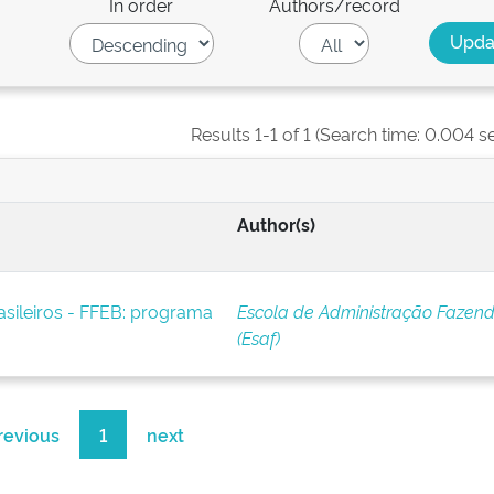
In order
Authors/record
Results 1-1 of 1 (Search time: 0.004 s
Author(s)
asileiros - FFEB: programa
Escola de Administração Fazend
(Esaf)
revious
1
next