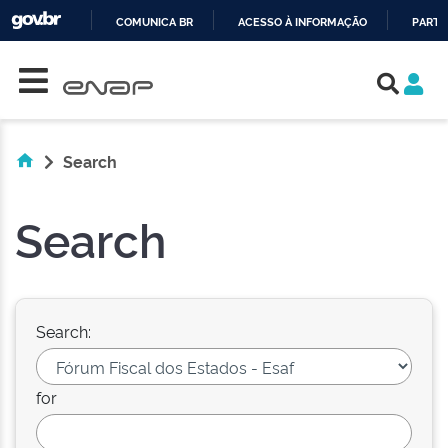
COMUNICA BR
ACESSO À INFORMAÇÃO
PARTI
Skip navigation
IR
PARA
O
CONTEÚDO
Search
Search
Search:
for