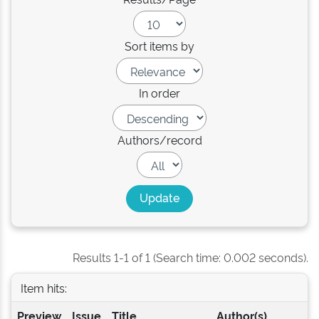
Sort items by
In order
Authors/record
Results 1-1 of 1 (Search time: 0.002 seconds).
Item hits:
Preview
Issue
Title
Author(s)