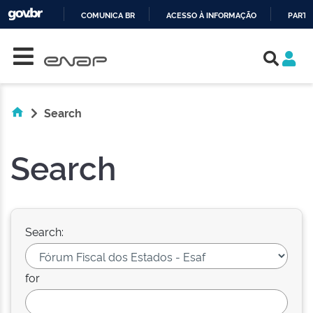
COMUNICA BR
ACESSO À INFORMAÇÃO
PARTI
Skip navigation
IR
PARA
O
CONTEÚDO
Search
Search
Search:
for