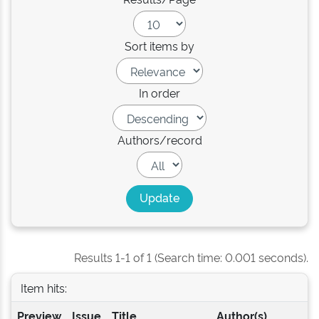
Sort items by
In order
Authors/record
Results 1-1 of 1 (Search time: 0.001 seconds).
Item hits:
Preview
Issue
Title
Author(s)