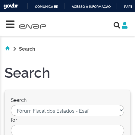
COMUNICA BR
ACESSO À INFORMAÇÃO
PARTI
Skip navigation
IR
PARA
O
CONTEÚDO
Search
Search
Search:
for