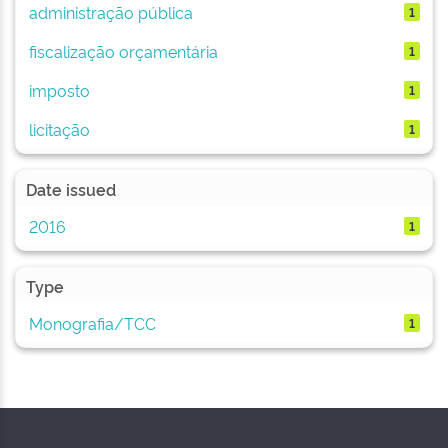
administração pública
1
fiscalização orçamentária
1
imposto
1
licitação
1
Date issued
2016
1
Type
Monografia/TCC
1