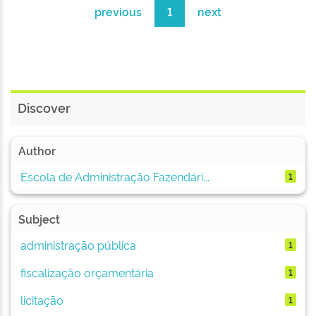
previous
1
next
Discover
Author
Escola de Administração Fazendári...
1
Subject
administração pública
1
fiscalização orçamentária
1
licitação
1