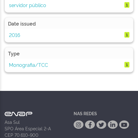
servidor público
1
Date issued
2016
1
Type
Monografia/TCC
1
NAS REDES
Asa Sul
SPO Área Especial 2-A
CEP 70.610-900