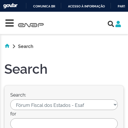
COMUNICA BR
ACESSO À INFORMAÇÃO
PARTI
Skip navigation
IR
PARA
O
CONTEÚDO
Search
Search
Search:
for