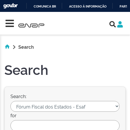
COMUNICA BR
ACESSO À INFORMAÇÃO
PARTI
Skip navigation
IR
PARA
O
CONTEÚDO
Search
Search
Search:
for