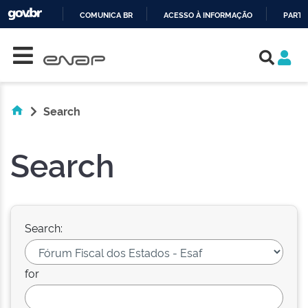
COMUNICA BR
ACESSO À INFORMAÇÃO
PARTI
Skip navigation
IR
PARA
O
CONTEÚDO
Search
Search
Search:
for