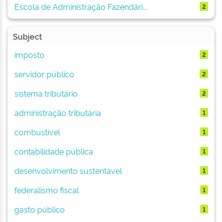
Escola de Administração Fazendári...
2
Subject
imposto
2
servidor público
2
sistema tributário
2
administração tributária
1
combustível
1
contabilidade pública
1
desenvolvimento sustentável
1
federalismo fiscal
1
gasto público
1