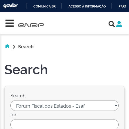
COMUNICA BR
ACESSO À INFORMAÇÃO
PARTI
Skip navigation
IR
PARA
O
CONTEÚDO
Search
Search
Search:
for