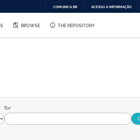
COMUNICA BR
ACESSO À INFORMAÇÃO
IR
PARA
ES
BROWSE
THE REPOSITORY
O
CONTEÚDO
for