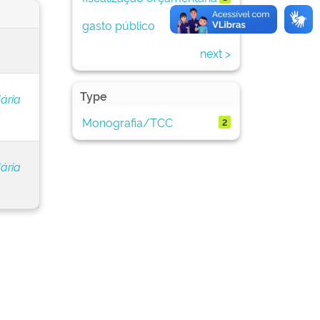
gasto público
1
next >
Type
ária
Monografia/TCC
2
ária