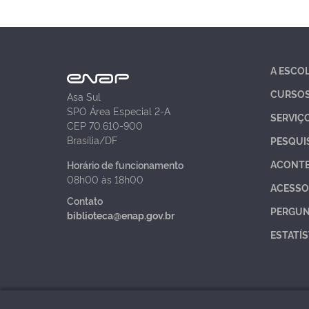
A ESCO
CURSO
Asa Sul
SPO Área Especial 2-A
SERVIÇ
CEP 70.610-900
Brasília/DF
PESQUI
ACONT
Horário de funcionamento
08h00 às 18h00
ACESSO
Contato
PERGUN
biblioteca@enap.gov.br
ESTATÍS