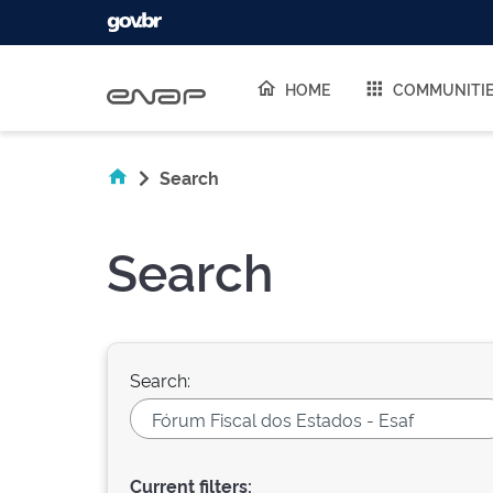
Skip navigation
HOME
COMMUNITI
Search
Search
Search:
Current filters: