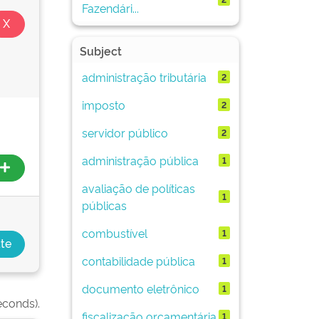
Fazendári...
Subject
administração tributária
2
imposto
2
servidor público
2
administração pública
1
avaliação de políticas
1
públicas
combustível
1
contabilidade pública
1
documento eletrônico
1
econds).
fiscalização orçamentária
1