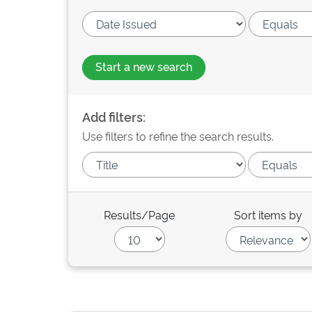
Start a new search
Add filters:
Use filters to refine the search results.
Results/Page
Sort items by